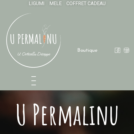
LIGUMI
MELE
COFFRET CADEAU
Boutique
U Permalinu