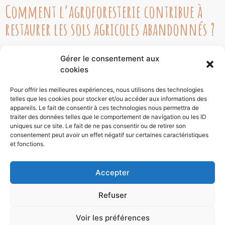
Comment l’agroforesterie contribue à
restaurer les sols agricoles abandonnés ?
L’agroforesterie est une réponse puissante aux défis de
Gérer le consentement aux
l’agriculture moderne. En Corse, où les terres agricoles
cookies
abandonnées sont nombreuses, cette méthode permet de les
restaurer et de les valoriser de manière durable.
Pour offrir les meilleures expériences, nous utilisons des technologies
telles que les cookies pour stocker et/ou accéder aux informations des
appareils. Le fait de consentir à ces technologies nous permettra de
Découvrir
traiter des données telles que le comportement de navigation ou les ID
uniques sur ce site. Le fait de ne pas consentir ou de retirer son
consentement peut avoir un effet négatif sur certaines caractéristiques
Accueil
et fonctions.
Nous contacter
La boutique
Accepter
Abonnements
Contact
Refuser
Où nous trouver ?
Mentions légales
Charte de protection des données personnelles
Voir les préférences