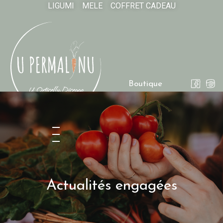
LIGUMI
MELE
COFFRET CADEAU
Boutique
Actualités engagées
Actualités engagées