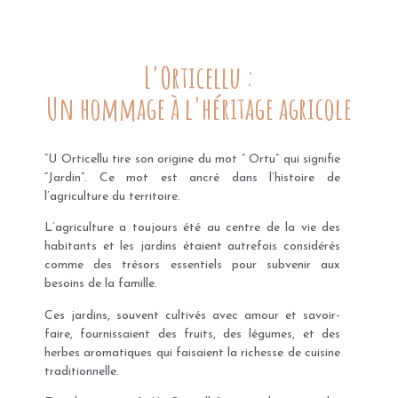
L'Orticellu :
Un hommage à l'héritage agricole
“U Orticellu tire son origine du mot ” Ortu” qui signifie
“Jardin”. Ce mot est ancré dans l’histoire de
l’agriculture du territoire.
L’agriculture a toujours été au centre de la vie des
habitants et les jardins étaient autrefois considérés
comme des trésors essentiels pour subvenir aux
besoins de la famille.
Ces jardins, souvent cultivés avec amour et savoir-
faire, fournissaient des fruits, des légumes, et des
herbes aromatiques qui faisaient la richesse de cuisine
traditionnelle.