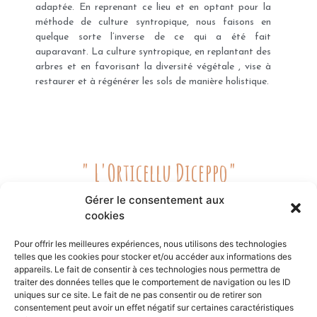
adaptée. En reprenant ce lieu et en optant pour la
méthode de culture syntropique, nous faisons en
quelque sorte l’inverse de ce qui a été fait
auparavant. La culture syntropique, en replantant des
arbres et en favorisant la diversité végétale , vise à
restaurer et à régénérer les sols de manière holistique.
" L'Orticellu Diceppo"
Gérer le consentement aux
Le choix du nom ” U Orticellu Diceppo” est plus qu’une simple
cookies
combinaison. Il incarne une vision dynamique et innovante pour
ce lieu, où le passé et le présent se rejoignent harmonieusement.
Pour offrir les meilleures expériences, nous utilisons des technologies
Cette union symbolise la transition vers une agriculture plus
telles que les cookies pour stocker et/ou accéder aux informations des
durable et équilibrée, tout en reconnaissant l’histoire et
appareils. Le fait de consentir à ces technologies nous permettra de
l’identité unique du lieu.
traiter des données telles que le comportement de navigation ou les ID
uniques sur ce site. Le fait de ne pas consentir ou de retirer son
consentement peut avoir un effet négatif sur certaines caractéristiques
Accueil